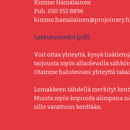
Kimmo Hämäläinen
Puh. 050 352 8896
kimmo.hamalainen@projoinery.fi
Laskutustiedot (pdf)
Voit ottaa yhteyttä, kysyä lisätieto
tarjousta myös allaolevalla sähköi
Otamme halutessasi yhteyttä takai
Lomakkeen tähdellä merkityt kentä
Muista myös kopioida alimpana 
sille varattuun kenttään.