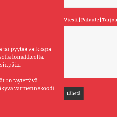
Viesti | Palaute | Tarj
ja tai pyytää vaikkapa
sellä lomakkeella.
sinpäin.
t on täytettävä.
näkyvä varmennekoodi